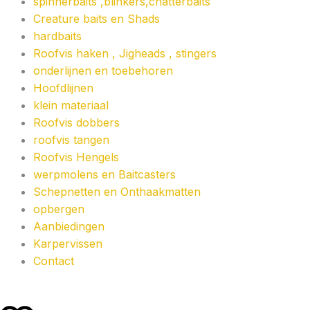
spinnerbaits ,blinkers,chatterbaits
Creature baits en Shads
hardbaits
Roofvis haken , Jigheads , stingers
onderlijnen en toebehoren
Hoofdlijnen
klein materiaal
Roofvis dobbers
roofvis tangen
Roofvis Hengels
werpmolens en Baitcasters
Schepnetten en Onthaakmatten
opbergen
Aanbiedingen
Karpervissen
Contact