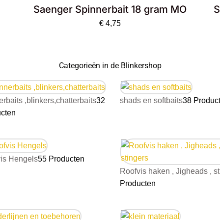
Saenger Spinnerbait 18 gram MO
S
€
4,75
Categorieën in de Blinkershop
rbaits ,blinkers,chatterbaits
32
shads en softbaits
38 Produc
cten
is Hengels
55 Producten
Roofvis haken , Jigheads , s
Producten