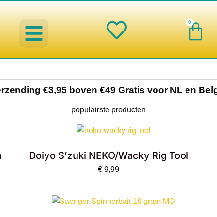
0
Win
spinnerbaits ,blinkers,chatterbaits
Creature baits en Shads
Roofvis haken , Jigheads , stingers
onderlijnen en toebehoren
werpmolens en Baitcasters
Schepnetten en Onthaakmatten
rzending €3,95 boven €49 Gratis voor NL en Bel
populairste producten
m
Doiyo S’zuki NEKO/Wacky Rig Tool
€
9,99