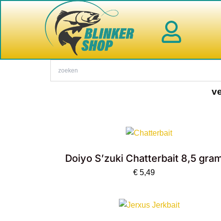
Marketing
Voorkeuren
Statistieken
Functioneel
Ga
naar
de
inhoud
ve
Doiyo S’zuki Chatterbait 8,5 gra
€
5,49