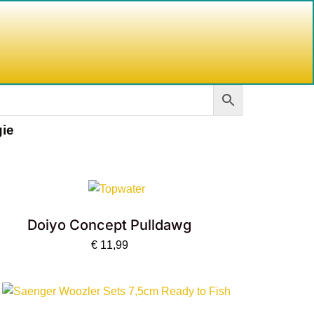
kelwagen
gie
Doiyo Concept Pulldawg
€
11,99