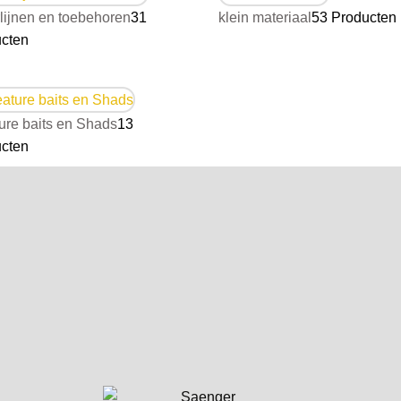
lijnen en toebehoren
31
klein materiaal
53 Producten
cten
ure baits en Shads
13
cten