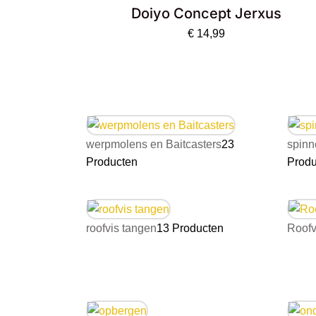
Doiyo Concept Jerxus
€
14,99
werpmolens en Baitcasters
23
spinne
Producten
Produ
roofvis tangen
13 Producten
Roofv