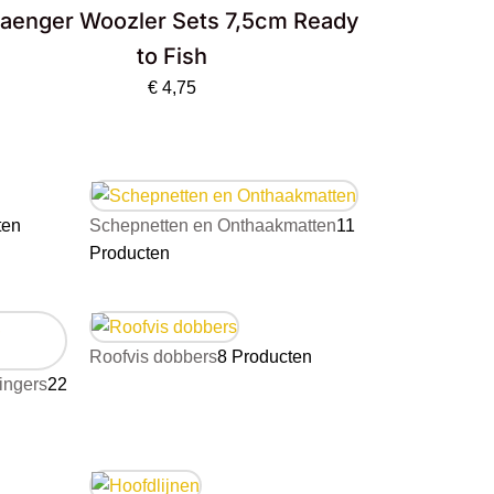
aenger Woozler Sets 7,5cm Ready
to Fish
€
4,75
ten
Schepnetten en Onthaakmatten
11
Producten
Roofvis dobbers
8 Producten
tingers
22