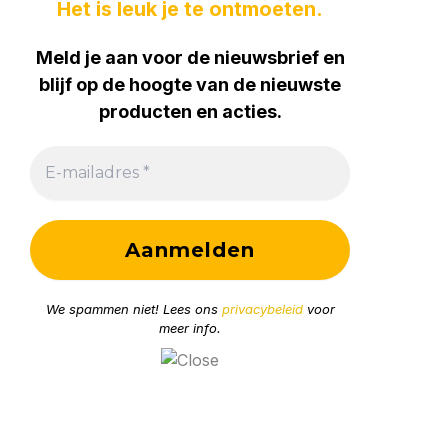
b
Het is leuk je te ontmoeten.
o
Meld je aan voor de nieuwsbrief en
blijf op de hoogte van de nieuwste
o
producten en acties.
k
-
f
We spammen niet! Lees ons
privacybeleid
voor
meer info.