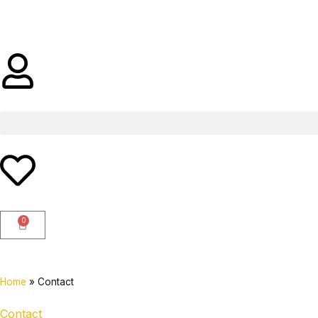
Ga
naar
de
inhoud
0
Winkelwagen
Home
»
Contact
Contact