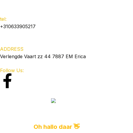
tel:
+310633905217
ADDRESS
Verlengde Vaart zz 44 7887 EM Erica
Follow Us:
F
a
c
e
Oh hallo daar 👋