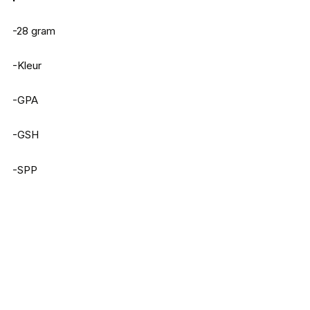
-28 gram
-Kleur
-GPA
-GSH
-SPP
Iron Claw Dizzy Spinner 2
€
6,99