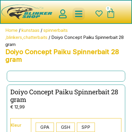
Ga
0
Wink
naar
de
inhoud
spinnerbaits ,blinkers,chatter
Creature baits en Shads
Roofvis haken , Jigheads , stinge
onderlijnen en toebehoren
werpmolens en Baitcasters
Schepnetten en Onthaakmatten
Home
/
kunstaas
/
spinnerbaits
,blinkers,chatterbaits
/ Doiyo Concept Paiku Spinnerbait 28
gram
Doiyo Concept Paiku Spinnerbait 28
gram
Doiyo Concept Paiku Spinnerbait 28
gram
€
12,99
Doiyo
Kleur
Concept
GPA
GSH
SPP