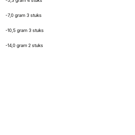
-5,3 gram 4 stuks
-7,0 gram 3 stuks
-10,5 gram 3 stuks
-14,0 gram 2 stuks
Doiyo S’zuki Zari Craw 80
€
5,75