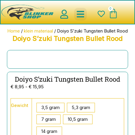
Ga
0
Wink
naar
de
inhoud
spinnerbaits ,blinkers,chatter
Creature baits en Shads
Roofvis haken , Jigheads , stinge
onderlijnen en toebehoren
werpmolens en Baitcasters
Schepnetten en Onthaakmatten
Home
/
klein materiaal
/ Doiyo S’zuki Tungsten Bullet Rood
Doiyo S’zuki Tungsten Bullet Rood
Doiyo S’zuki Tungsten Bullet Rood
Prijsklasse:
€
8,95
-
€
15,95
€ 8,95
tot
Doiyo
Gewicht
S'zuki
3,5 gram
5,3 gram
€ 15,95
Tungsten
Bullet
7 gram
10,5 gram
Rood
14 gram
aantal