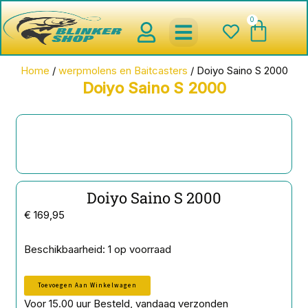
Ga
0
Wink
naar
de
inhoud
spinnerbaits ,blinkers,chatter
Creature baits en Shads
Roofvis haken , Jigheads , stinge
onderlijnen en toebehoren
werpmolens en Baitcasters
Schepnetten en Onthaakmatten
Home
/
werpmolens en Baitcasters
/ Doiyo Saino S 2000
Doiyo Saino S 2000
Doiyo Saino S 2000
€
169,95
Doiyo
Beschikbaarheid:
1 op voorraad
Saino
S
Toevoegen Aan Winkelwagen
2000
aantal
Voor 15.00 uur Besteld, vandaag verzonden