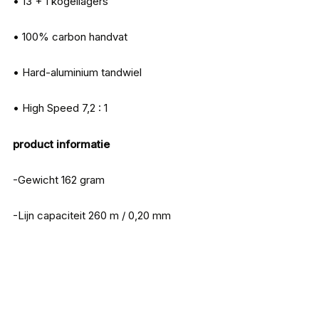
• 13 + 1 kogellagers
• 100% carbon handvat
• Hard-aluminium tandwiel
• High Speed 7,2 : 1
product informatie
-Gewicht 162 gram
-Lijn capaciteit 260 m / 0,20 mm
Oorspronkelijke
Huidige
prijs
prijs
was:
is:
€ 187,90.
€ 169,11.