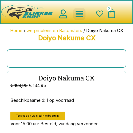
Ga
0
Wink
naar
de
inhoud
spinnerbaits ,blinkers,chatter
Creature baits en Shads
Roofvis haken , Jigheads , stinge
onderlijnen en toebehoren
werpmolens en Baitcasters
Schepnetten en Onthaakmatten
Home
/
werpmolens en Baitcasters
/ Doiyo Nakuma CX
Doiyo Nakuma CX
Doiyo Nakuma CX
Oorspronkelijke
Huidige
€
164,95
€
134,95
prijs
prijs
was:
is:
Doiyo
Beschikbaarheid:
1 op voorraad
Nakuma
€ 164,95.
€ 134,95.
CX
Toevoegen Aan Winkelwagen
aantal
Voor 15.00 uur Besteld, vandaag verzonden