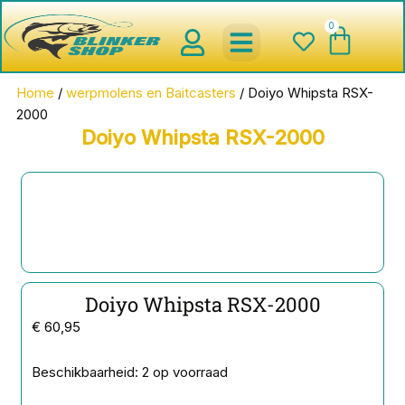
Ga
0
Wink
naar
de
inhoud
spinnerbaits ,blinkers,chatter
Creature baits en Shads
Roofvis haken , Jigheads , stinge
onderlijnen en toebehoren
werpmolens en Baitcasters
Schepnetten en Onthaakmatten
Home
/
werpmolens en Baitcasters
/ Doiyo Whipsta RSX-
2000
Doiyo Whipsta RSX-2000
Doiyo Whipsta RSX-2000
€
60,95
Doiyo
Beschikbaarheid:
2 op voorraad
Whipsta