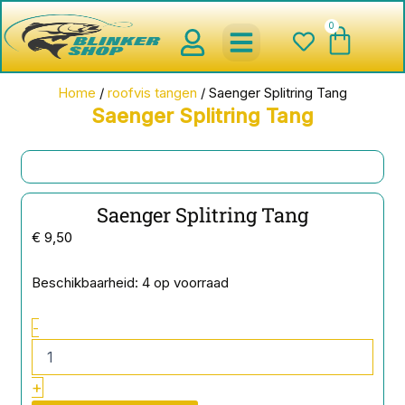
Ga
0
Wink
naar
de
inhoud
spinnerbaits ,blinkers,chatter
Creature baits en Shads
Roofvis haken , Jigheads , stinge
onderlijnen en toebehoren
werpmolens en Baitcasters
Schepnetten en Onthaakmatten
Home
/
roofvis tangen
/ Saenger Splitring Tang
Saenger Splitring Tang
Saenger Splitring Tang
€
9,50
Saenger
Beschikbaarheid:
4 op voorraad
Splitring
Tang
-
aantal
+