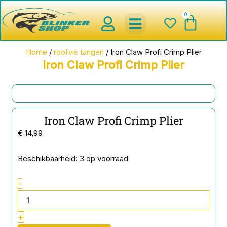
Ga
0
Wink
naar
de
inhoud
spinnerbaits ,blinkers,chatter
Creature baits en Shads
Roofvis haken , Jigheads , stinge
onderlijnen en toebehoren
werpmolens en Baitcasters
Schepnetten en Onthaakmatten
Home
/
roofvis tangen
/ Iron Claw Profi Crimp Plier
Iron Claw Profi Crimp Plier
Iron Claw Profi Crimp Plier
€
14,99
Iron
Beschikbaarheid:
3 op voorraad
Claw
Profi
-
Crimp
Plier
aantal
+