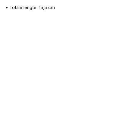
• Totale lengte: 15,5 cm
Saenger Onthaak Tang Recht 28cm
€
14,95
Iron trout Profi Braid Cutter 11,5 cm
€
8,99