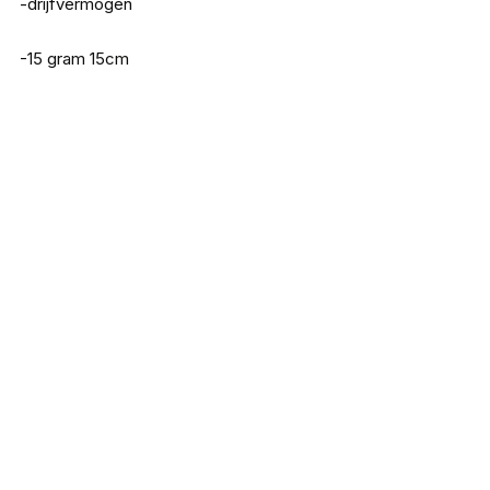
-drijfvermogen
-15 gram 15cm
Saenger Snoekbaars dobber wartel
montage 8/15 gram
€
5,25
Saenger Snoekbaars Dobber 8-12 gram