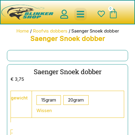
Ga
0
Wink
naar
de
inhoud
spinnerbaits ,blinkers,chatter
Creature baits en Shads
Roofvis haken , Jigheads , stinge
onderlijnen en toebehoren
werpmolens en Baitcasters
Schepnetten en Onthaakmatten
Home
/
Roofvis dobbers
/ Saenger Snoek dobber
Saenger Snoek dobber
Saenger Snoek dobber
€
3,75
Saenger
gewicht
Snoek
15gram
20gram
dobber
Wissen
aantal
-