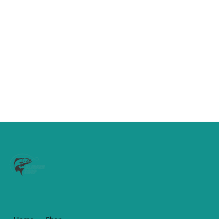
€
3,95