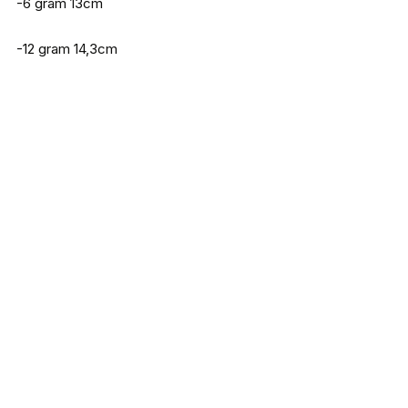
-6 gram 13cm
-12 gram 14,3cm
Saenger Snoekbaars dobber wartel
montage 8/15 gram
€
5,25
Saenger Snoekbaars Dobber 8-12 gram