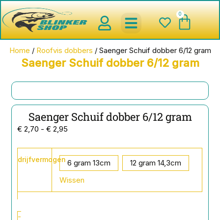
Ga
0
Wink
naar
de
inhoud
spinnerbaits ,blinkers,chatter
Creature baits en Shads
Roofvis haken , Jigheads , stinge
onderlijnen en toebehoren
werpmolens en Baitcasters
Schepnetten en Onthaakmatten
Home
/
Roofvis dobbers
/ Saenger Schuif dobber 6/12 gram
Saenger Schuif dobber 6/12 gram
Saenger Schuif dobber 6/12 gram
Prijsklasse:
€
2,70
-
€
2,95
€ 2,70
tot
Saenger
drijfvermogen
Schuif
6 gram 13cm
12 gram 14,3cm
€ 2,95
dobber
Wissen
6/12
gram
aantal
-