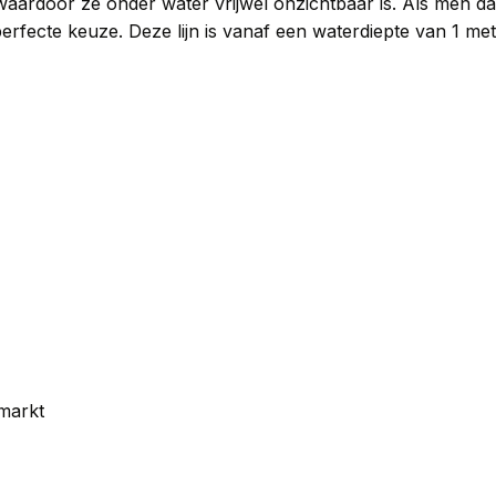
, waardoor ze onder water vrijwel onzichtbaar is. Als men
 perfecte keuze. Deze lijn is vanaf een waterdiepte van 1 m
 markt