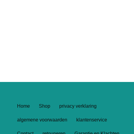
Home
Shop
privacy verklaring
algemene voorwaarden
klantenservice
Contact
retouneren
Garantie en Klachten