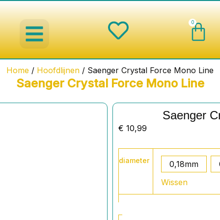
Wi
0
spinnerbaits ,blinkers,chatterbaits
Creature baits en Shads
Roofvis haken , Jigheads , stingers
onderlijnen en toebehoren
werpmolens en Baitcasters
Schepnetten en Onthaakmatten
Home
/
Hoofdlijnen
/ Saenger Crystal Force Mono Line
Saenger Crystal Force Mono Line
Saenger Cr
€
10,99
Saenger
diameter
Crystal
0,18mm
Force
Wissen
Mono
Line
aantal