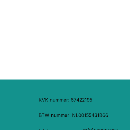
KVK nummer: 67422195
BTW nummer: NL00155431B66