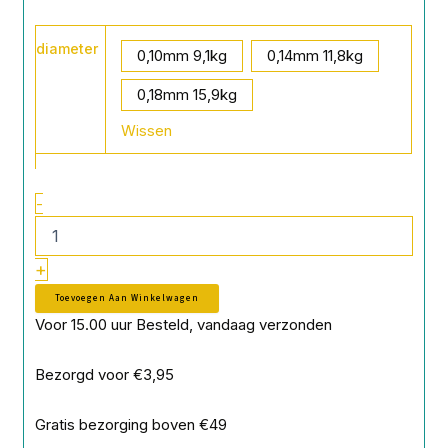
Saenger
diameter
8X
0,10mm 9,1kg
0,14mm 11,8kg
Spin
Braid
0,18mm 15,9kg
Black/Smoke
Wissen
150M
aantal
-
+
Toevoegen Aan Winkelwagen
Voor 15.00 uur Besteld, vandaag verzonden
Bezorgd voor €3,95
Gratis bezorging boven €49