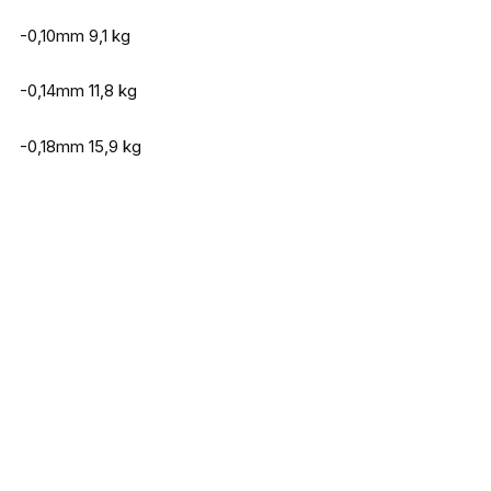
-0,10mm 9,1 kg
-0,14mm 11,8 kg
-0,18mm 15,9 kg
Saenger X8 Spin Braid Fluo Oranje 150m
€
15,95