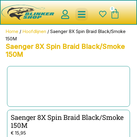
Ga
0
Wink
naar
de
inhoud
spinnerbaits ,blinkers,chatter
Creature baits en Shads
Roofvis haken , Jigheads , stinge
onderlijnen en toebehoren
werpmolens en Baitcasters
Schepnetten en Onthaakmatten
Home
/
Hoofdlijnen
/ Saenger 8X Spin Braid Black/Smoke
150M
Saenger 8X Spin Braid Black/Smoke
150M
Saenger 8X Spin Braid Black/Smoke
150M
€
15,95