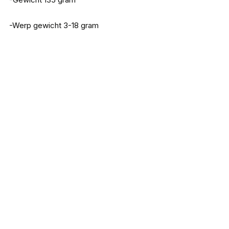
-Werp gewicht 3-18 gram
Iron Claw High V2 701UL 2,10m
€
71,95
Iron Claw High V2 662L 1,95m
€
68,95