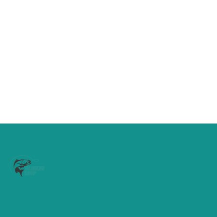
Doiyo Concept Odo Stick 662 UL 198cm 1-
11 gram
€
58,95