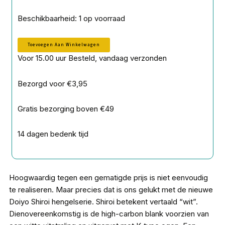
Doiyo
Beschikbaarheid:
1 op voorraad
Concept
Shiroi
Toevoegen Aan Winkelwagen
S762
L
Voor 15.00 uur Besteld, vandaag verzonden
228
3-
Bezorgd voor €3,95
18
gram
aantal
Gratis bezorging boven €49
14 dagen bedenk tijd
Hoogwaardig tegen een gematigde prijs is niet eenvoudig
te realiseren. Maar precies dat is ons gelukt met de nieuwe
Doiyo Shiroi hengelserie. Shiroi betekent vertaald “wit”.
Dienovereenkomstig is de high-carbon blank voorzien van