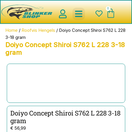
Ga
0
Wink
naar
de
inhoud
spinnerbaits ,blinkers,chatter
Creature baits en Shads
Roofvis haken , Jigheads , stinge
onderlijnen en toebehoren
werpmolens en Baitcasters
Schepnetten en Onthaakmatten
Home
/
Roofvis Hengels
/ Doiyo Concept Shiroi S762 L 228
3-18 gram
Doiyo Concept Shiroi S762 L 228 3-18
gram
Doiyo Concept Shiroi S762 L 228 3-18
gram
€
56,99