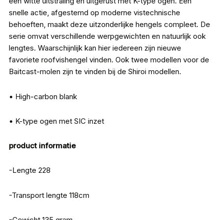
een witte uitstraling en uitgerust met K-type ogen. Een
snelle actie, afgestemd op moderne vistechnische
behoeften, maakt deze uitzonderlijke hengels compleet. De
serie omvat verschillende werpgewichten en natuurlijk ook
lengtes. Waarschijnlijk kan hier iedereen zijn nieuwe
favoriete roofvishengel vinden. Ook twee modellen voor de
Baitcast-molen zijn te vinden bij de Shiroi modellen.
• High-carbon blank
• K-type ogen met SIC inzet
product informatie
-Lengte 228
-Transport lengte 118cm
-Gewicht 135 gram