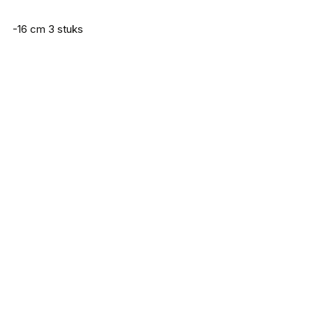
-16 cm 3 stuks
Iron Claw Wave Glider Mix Sets 10cm
€
7,95
Iron Claw Wave Glider Mix Set 7 cm