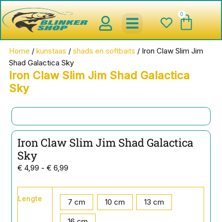
Ga
0
Wink
naar
de
inhoud
spinnerbaits ,blinkers,chatter
Creature baits en Shads
Roofvis haken , Jigheads , stinge
onderlijnen en toebehoren
werpmolens en Baitcasters
Schepnetten en Onthaakmatten
Home
/
kunstaas
/
shads en softbaits
/ Iron Claw Slim Jim
Shad Galactica Sky
Iron Claw Slim Jim Shad Galactica
Sky
Iron Claw Slim Jim Shad Galactica
Sky
Prijsklasse:
€
4,99
-
€
6,99
€ 4,99
tot
Iron
Lengte
Claw
7 cm
10 cm
13 cm
€ 6,99
Slim
Jim
16 cm