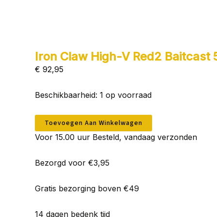
Iron Claw High-V Red2 Baitcast
€
92,95
Iron
Beschikbaarheid:
1 op voorraad
Claw
High-
V
Toevoegen Aan Winkelwagen
Red2
Voor 15.00 uur Besteld, vandaag verzonden
Baitcast
52/2,13m
aantal
Bezorgd voor €3,95
Gratis bezorging boven €49
14 dagen bedenk tijd