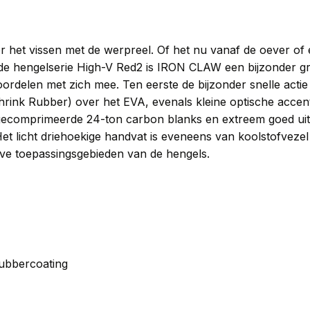
r het vissen met de werpreel. Of het nu vanaf de oever of e
de hengelserie High-V Red2 is IRON CLAW een bijzonder gr
ordelen met zich mee. Ten eerste de bijzonder snelle act
Shrink Rubber) over het EVA, evenals kleine optische acce
 gecomprimeerde 24-ton carbon blanks en extreem goed uitge
et licht driehoekige handvat is eveneens van koolstofveze
eve toepassingsgebieden van de hengels.
rubbercoating