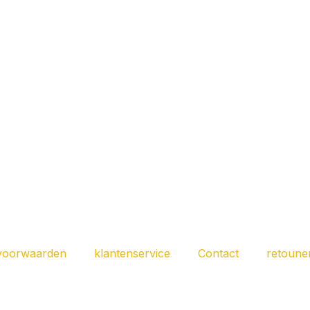
Doiyo Concept Odo Stick 702 UL 213
€
59,95
oiyo Concept Odo Stick 662 UL 198cm 1-11 gra
€
58,95
voorwaarden
klantenservice
Contact
retoune