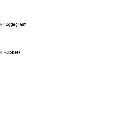
rk ruggegraat
nk Rubber)