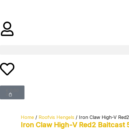
Ga
naar
de
inhoud
Winkelwagen
€
0,00
0
Home
/
Roofvis Hengels
/ Iron Claw High-V Red2
Iron Claw High-V Red2 Baitcast