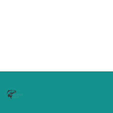
Doiyo Concept Odo Stick 662 UL 198cm 1-
11 gram
€
58,95