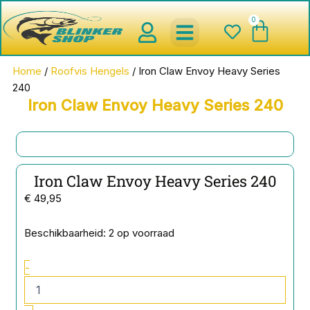
Ga
0
Wink
naar
de
inhoud
spinnerbaits ,blinkers,chatter
Creature baits en Shads
Roofvis haken , Jigheads , stinge
onderlijnen en toebehoren
werpmolens en Baitcasters
Schepnetten en Onthaakmatten
Home
/
Roofvis Hengels
/ Iron Claw Envoy Heavy Series
240
Iron Claw Envoy Heavy Series 240
Iron Claw Envoy Heavy Series 240
€
49,95
Iron
Beschikbaarheid:
2 op voorraad
Claw
Envoy
-
Heavy
Series
240