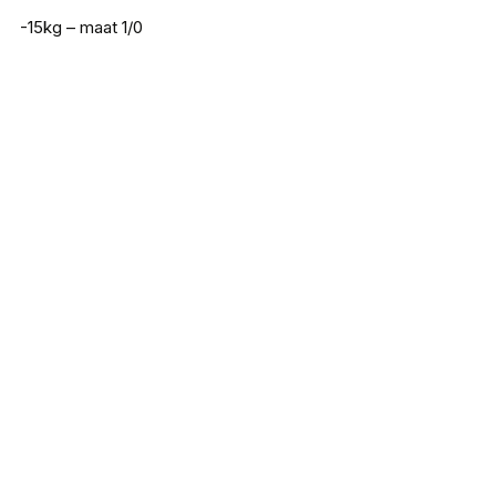
-15kg – maat 1/0
Saenger Crane Power Wartel
€
1,79
Iron Claw Stiff Spin Rig 45cm 30lb
€
2,99