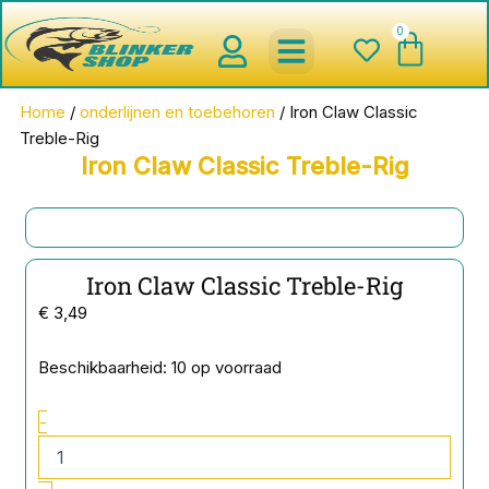
Ga
0
Wink
naar
de
inhoud
spinnerbaits ,blinkers,chatter
Creature baits en Shads
Roofvis haken , Jigheads , stinge
onderlijnen en toebehoren
werpmolens en Baitcasters
Schepnetten en Onthaakmatten
Home
/
onderlijnen en toebehoren
/ Iron Claw Classic
Treble-Rig
Iron Claw Classic Treble-Rig
Iron Claw Classic Treble-Rig
€
3,49
Iron
Beschikbaarheid:
10 op voorraad
Claw
Classic
-
Treble-
Rig
aantal