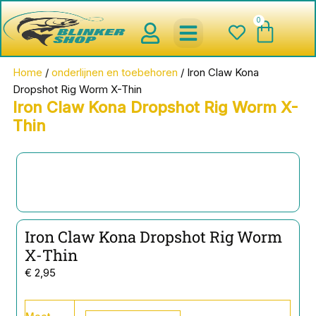
Ga
0
Wink
naar
de
inhoud
spinnerbaits ,blinkers,chatter
Creature baits en Shads
Roofvis haken , Jigheads , stinge
onderlijnen en toebehoren
werpmolens en Baitcasters
Schepnetten en Onthaakmatten
Home
/
onderlijnen en toebehoren
/ Iron Claw Kona
Dropshot Rig Worm X-Thin
Iron Claw Kona Dropshot Rig Worm X-
Thin
Iron Claw Kona Dropshot Rig Worm
X-Thin
€
2,95
Iron