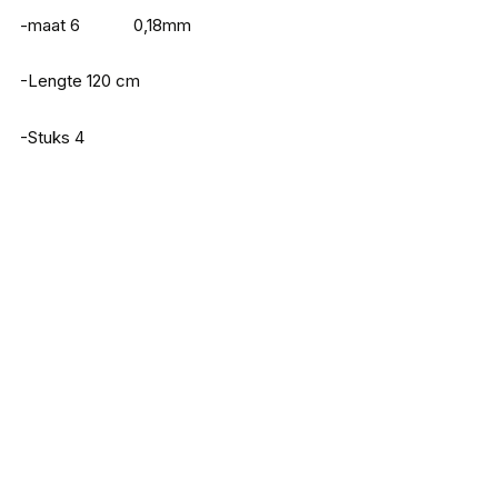
-maat 6 0,18mm
-Lengte 120 cm
-Stuks 4
Doiyo S’zuki Zari Craw 80
€
5,75