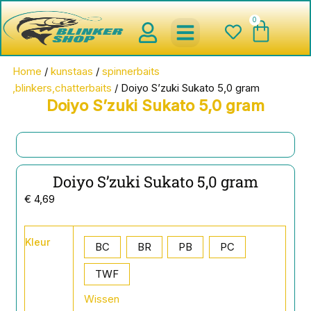
Ga
0
Wink
naar
de
inhoud
spinnerbaits ,blinkers,chatter
Creature baits en Shads
Roofvis haken , Jigheads , stinge
onderlijnen en toebehoren
werpmolens en Baitcasters
Schepnetten en Onthaakmatten
Home
/
kunstaas
/
spinnerbaits
,blinkers,chatterbaits
/ Doiyo S’zuki Sukato 5,0 gram
Doiyo S’zuki Sukato 5,0 gram
Doiyo S’zuki Sukato 5,0 gram
€
4,69
Doiyo
Kleur
S'zuki
BC
BR
PB
PC
Sukato
5,0
TWF
gram
Wissen
aantal