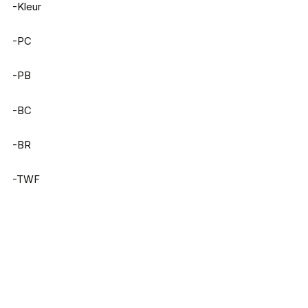
-Kleur
-PC
-PB
-BC
-BR
-TWF
Iron Claw Dizzy Spinner 2