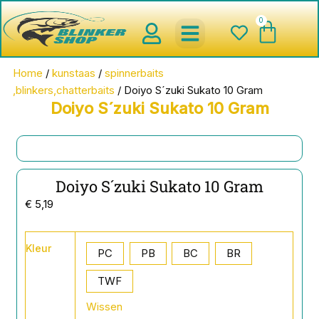
Ga
0
Wink
naar
de
inhoud
spinnerbaits ,blinkers,chatter
Creature baits en Shads
Roofvis haken , Jigheads , stinge
onderlijnen en toebehoren
werpmolens en Baitcasters
Schepnetten en Onthaakmatten
Home
/
kunstaas
/
spinnerbaits
,blinkers,chatterbaits
/ Doiyo S´zuki Sukato 10 Gram
Doiyo S´zuki Sukato 10 Gram
Doiyo S´zuki Sukato 10 Gram
€
5,19
Doiyo
Kleur
S
PC
PB
BC
BR
´zuki
Sukato
TWF
10
Wissen
Gram