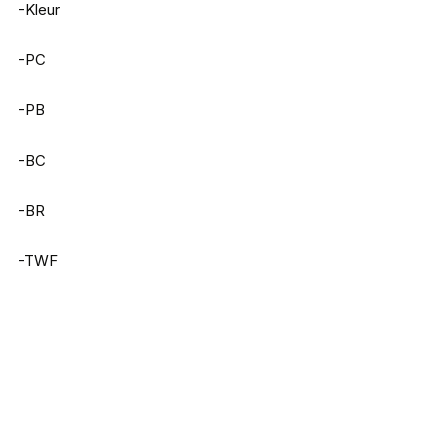
-Kleur
-PC
-PB
-BC
-BR
-TWF
Iron Claw Dizzy Spinner 2