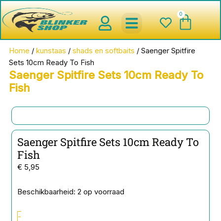
Ga
0
Wink
naar
de
inhoud
spinnerbaits ,blinkers,chatter
Creature baits en Shads
Roofvis haken , Jigheads , stinge
onderlijnen en toebehoren
werpmolens en Baitcasters
Schepnetten en Onthaakmatten
Home
/
kunstaas
/
shads en softbaits
/ Saenger Spitfire
Sets 10cm Ready To Fish
Saenger Spitfire Sets 10cm Ready To
Fish
Saenger Spitfire Sets 10cm Ready To
Fish
€
5,95
Saenger
Beschikbaarheid:
2 op voorraad
Spitfire
Sets
-
10cm