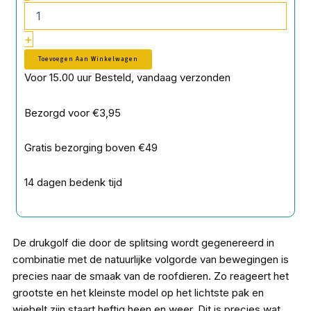
Ready
To
+
Fish
aantal
Toevoegen Aan Winkelwagen
Voor 15.00 uur Besteld, vandaag verzonden
Bezorgd voor €3,95
Gratis bezorging boven €49
14 dagen bedenk tijd
De drukgolf die door de splitsing wordt gegenereerd in
combinatie met de natuurlijke volgorde van bewegingen is
precies naar de smaak van de roofdieren. Zo reageert het
grootste en het kleinste model op het lichtste pak en
wiebelt zijn staart heftig heen en weer. Dit is precies wat