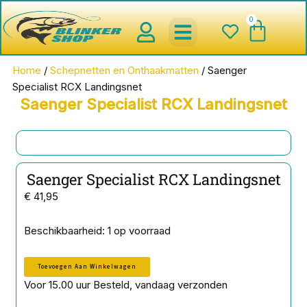
Ga
0
Wink
naar
de
inhoud
spinnerbaits ,blinkers,chatter
Creature baits en Shads
Roofvis haken , Jigheads , stinge
onderlijnen en toebehoren
werpmolens en Baitcasters
Schepnetten en Onthaakmatten
Home
/
Schepnetten en Onthaakmatten
/ Saenger
Specialist RCX Landingsnet
Saenger Specialist RCX Landingsnet
Saenger Specialist RCX Landingsnet
€
41,95
Saenger
Beschikbaarheid:
1 op voorraad
Specialist
RCX
Toevoegen Aan Winkelwagen
Landingsnet
aantal
Voor 15.00 uur Besteld, vandaag verzonden