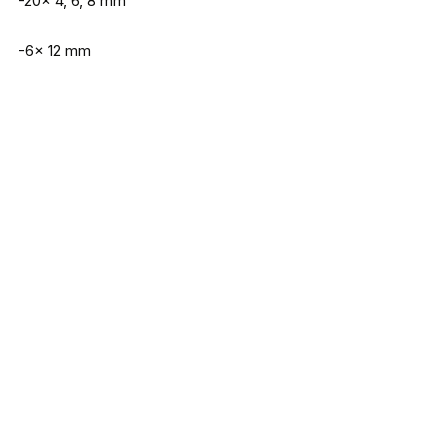
-20x 4, 6, 8 mm
-6x 12 mm
Iron Claw xxl Measure Roofvis meetlint
140 x 32 cm
€
34,99
Prijsklasse:
€ 9,29
tot
€ 9,99
Doiyo S’zuki Tungsten coil Sinkers