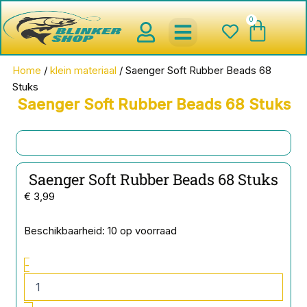
Ga
0
Wink
naar
de
inhoud
spinnerbaits ,blinkers,chatter
Creature baits en Shads
Roofvis haken , Jigheads , stinge
onderlijnen en toebehoren
werpmolens en Baitcasters
Schepnetten en Onthaakmatten
Home
/
klein materiaal
/ Saenger Soft Rubber Beads 68
Stuks
Saenger Soft Rubber Beads 68 Stuks
Saenger Soft Rubber Beads 68 Stuks
€
3,99
Saenger
Beschikbaarheid:
10 op voorraad
Soft
Rubber
-
Beads
68
Stuks