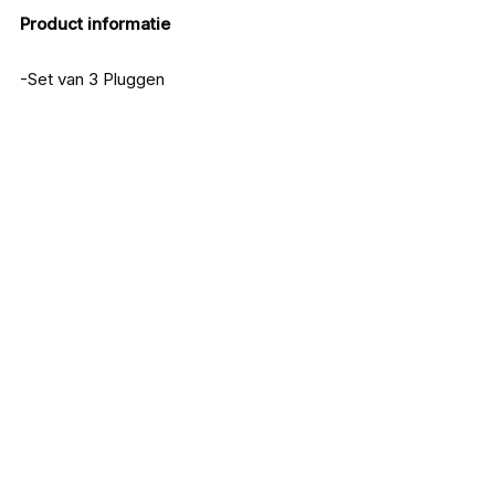
Product informatie
-Set van 3 Pluggen
Iron Claw Jerkbait Phanto-G 160
€
15,99
Doiyo Stalker Mid Squad
€
10,99