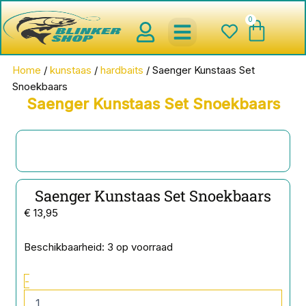
Ga
0
Wink
naar
de
inhoud
spinnerbaits ,blinkers,chatter
Creature baits en Shads
Roofvis haken , Jigheads , stinge
onderlijnen en toebehoren
werpmolens en Baitcasters
Schepnetten en Onthaakmatten
Home
/
kunstaas
/
hardbaits
/ Saenger Kunstaas Set
Snoekbaars
Saenger Kunstaas Set Snoekbaars
Saenger Kunstaas Set Snoekbaars
€
13,95
Saenger
Beschikbaarheid:
3 op voorraad
Kunstaas
Set
-
Snoekbaars
aantal