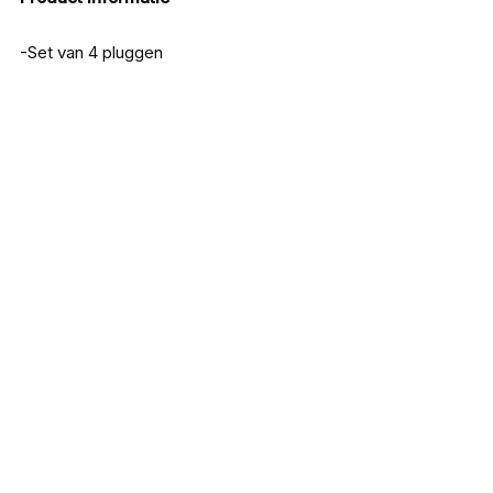
-Set van 4 pluggen
Iron Claw Jerkbait Phanto-G 160
€
15,99
Doiyo Stalker Mid Squad
€
10,99