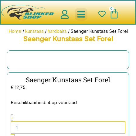
Ga
0
Wink
naar
de
inhoud
spinnerbaits ,blinkers,chatter
Creature baits en Shads
Roofvis haken , Jigheads , stinge
onderlijnen en toebehoren
werpmolens en Baitcasters
Schepnetten en Onthaakmatten
Home
/
kunstaas
/
hardbaits
/ Saenger Kunstaas Set Forel
Saenger Kunstaas Set Forel
Saenger Kunstaas Set Forel
€
12,75
Saenger
Beschikbaarheid:
4 op voorraad
Kunstaas
Set
-
Forel
aantal