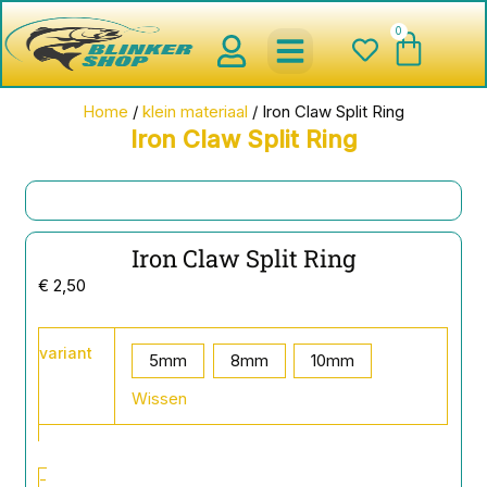
Ga
0
Wink
naar
de
inhoud
spinnerbaits ,blinkers,chatter
Creature baits en Shads
Roofvis haken , Jigheads , stinge
onderlijnen en toebehoren
werpmolens en Baitcasters
Schepnetten en Onthaakmatten
Home
/
klein materiaal
/ Iron Claw Split Ring
Iron Claw Split Ring
Iron Claw Split Ring
€
2,50
Iron
variant
Claw
5mm
8mm
10mm
Split
Wissen
Ring
aantal
-