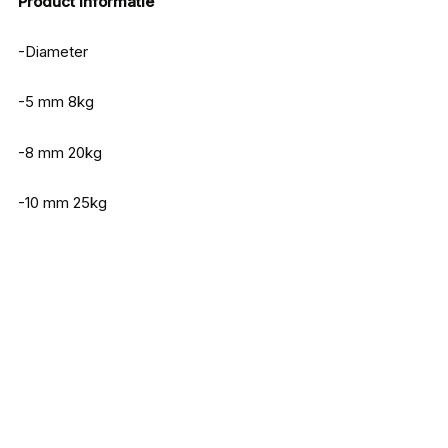
Product informatie
-Diameter
-5 mm 8kg
-8 mm 20kg
-10 mm 25kg
Iron Claw xxl Measure Roofvis meetlint
140 x 32 cm
€
34,99