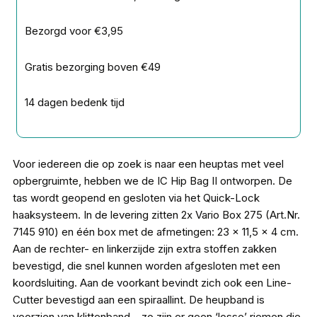
aantal
Bezorgd voor €3,95
Gratis bezorging boven €49
14 dagen bedenk tijd
Voor iedereen die op zoek is naar een heuptas met veel
opbergruimte, hebben we de IC Hip Bag II ontworpen. De
tas wordt geopend en gesloten via het Quick-Lock
haaksysteem. In de levering zitten 2x Vario Box 275 (Art.Nr.
7145 910) en één box met de afmetingen: 23 x 11,5 x 4 cm.
Aan de rechter- en linkerzijde zijn extra stoffen zakken
bevestigd, die snel kunnen worden afgesloten met een
koordsluiting. Aan de voorkant bevindt zich ook een Line-
Cutter bevestigd aan een spiraallint. De heupband is
voorzien van klittenband – zo zijn er geen ‘losse’ riemen die