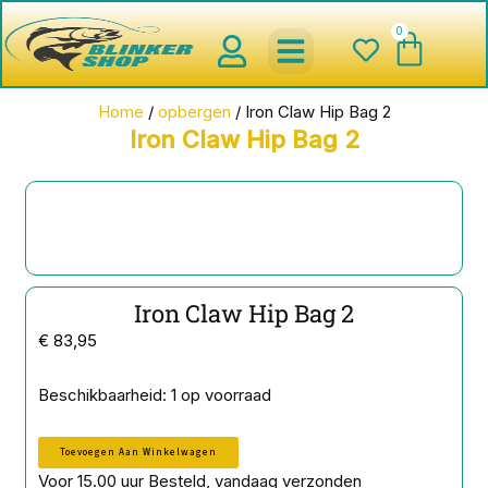
Ga
0
Wink
naar
de
inhoud
spinnerbaits ,blinkers,chatter
Creature baits en Shads
Roofvis haken , Jigheads , stinge
onderlijnen en toebehoren
werpmolens en Baitcasters
Schepnetten en Onthaakmatten
Home
/
opbergen
/ Iron Claw Hip Bag 2
Iron Claw Hip Bag 2
Iron Claw Hip Bag 2
€
83,95
Iron
Beschikbaarheid:
1 op voorraad
Claw
Hip
Toevoegen Aan Winkelwagen
Bag
2
Voor 15.00 uur Besteld, vandaag verzonden