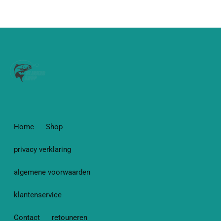
Home
Shop
privacy verklaring
algemene voorwaarden
klantenservice
Contact
retouneren