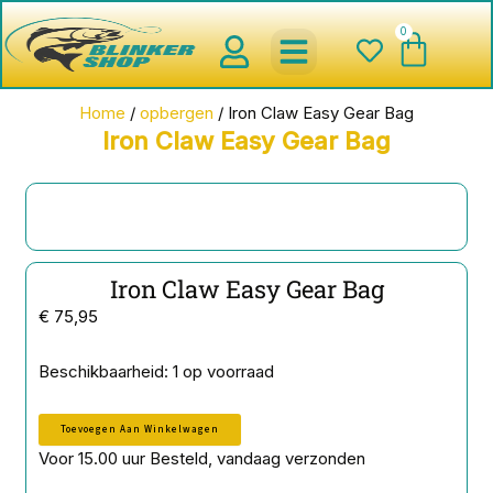
Ga
0
Wink
naar
de
inhoud
spinnerbaits ,blinkers,chatter
Creature baits en Shads
Roofvis haken , Jigheads , stinge
onderlijnen en toebehoren
werpmolens en Baitcasters
Schepnetten en Onthaakmatten
Home
/
opbergen
/ Iron Claw Easy Gear Bag
Iron Claw Easy Gear Bag
Iron Claw Easy Gear Bag
€
75,95
Iron
Beschikbaarheid:
1 op voorraad
Claw
Easy
Toevoegen Aan Winkelwagen
Gear
Bag
Voor 15.00 uur Besteld, vandaag verzonden
aantal