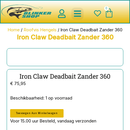
Ga
0
Wink
naar
de
inhoud
spinnerbaits ,blinkers,chatter
Creature baits en Shads
Roofvis haken , Jigheads , stinge
onderlijnen en toebehoren
werpmolens en Baitcasters
Schepnetten en Onthaakmatten
Home
/
Roofvis Hengels
/ Iron Claw Deadbait Zander 360
Iron Claw Deadbait Zander 360
Iron Claw Deadbait Zander 360
€
75,95
Iron
Beschikbaarheid:
1 op voorraad
Claw
Deadbait
Toevoegen Aan Winkelwagen
Zander
360
Voor 15.00 uur Besteld, vandaag verzonden
aantal