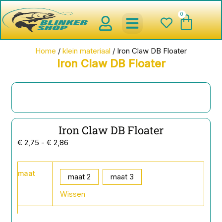
Ga
0
Wink
naar
de
inhoud
spinnerbaits ,blinkers,chatter
Creature baits en Shads
Roofvis haken , Jigheads , stinge
onderlijnen en toebehoren
werpmolens en Baitcasters
Schepnetten en Onthaakmatten
Home
/
klein materiaal
/ Iron Claw DB Floater
Iron Claw DB Floater
Iron Claw DB Floater
Prijsklasse:
€
2,75
-
€
2,86
€ 2,75
tot
Iron
maat
Claw
maat 2
maat 3
€ 2,86
DB
Wissen
Floater
aantal