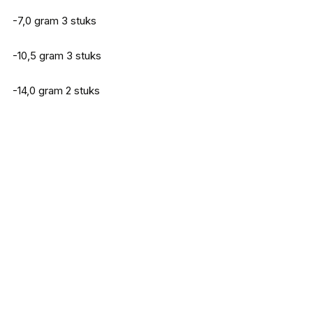
-7,0 gram 3 stuks
-10,5 gram 3 stuks
-14,0 gram 2 stuks
Doiyo S’zuki Zari Craw 80
€
5,75