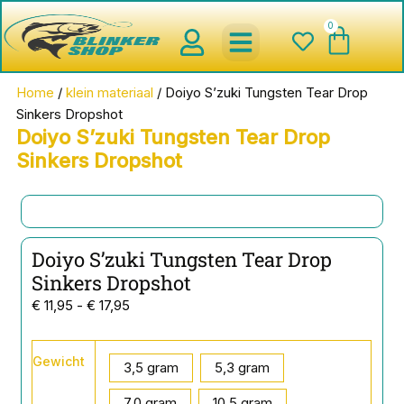
Ga
0
Wink
naar
de
inhoud
spinnerbaits ,blinkers,chatter
Creature baits en Shads
Roofvis haken , Jigheads , stinge
onderlijnen en toebehoren
werpmolens en Baitcasters
Schepnetten en Onthaakmatten
Home
/
klein materiaal
/ Doiyo S’zuki Tungsten Tear Drop
Sinkers Dropshot
Doiyo S’zuki Tungsten Tear Drop
Sinkers Dropshot
Doiyo S’zuki Tungsten Tear Drop
Sinkers Dropshot
Prijsklasse:
€
11,95
-
€
17,95
€ 11,95
tot
Doiyo
Gewicht
S'zuki
3,5 gram
5,3 gram
€ 17,95
Tungsten
Tear
7,0 gram
10,5 gram