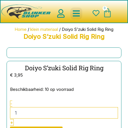
Ga
0
Wink
naar
de
inhoud
spinnerbaits ,blinkers,chatter
Creature baits en Shads
Roofvis haken , Jigheads , stinge
onderlijnen en toebehoren
werpmolens en Baitcasters
Schepnetten en Onthaakmatten
Home
/
klein materiaal
/ Doiyo S’zuki Solid Rig Ring
Doiyo S’zuki Solid Rig Ring
Doiyo S’zuki Solid Rig Ring
€
3,95
Doiyo
Beschikbaarheid:
10 op voorraad
S'zuki
Solid
-
Rig
Ring
aantal
+