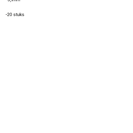
-20 stuks
Doiyo S’zuki Zari Craw 80
€
5,75
Doiyo S’zuki Tonbo Larva 60
€
4,49