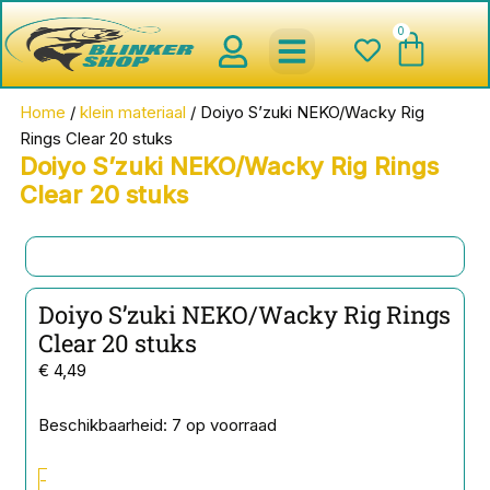
Ga
0
Wink
naar
de
inhoud
spinnerbaits ,blinkers,chatter
Creature baits en Shads
Roofvis haken , Jigheads , stinge
onderlijnen en toebehoren
werpmolens en Baitcasters
Schepnetten en Onthaakmatten
Home
/
klein materiaal
/ Doiyo S’zuki NEKO/Wacky Rig
Rings Clear 20 stuks
Doiyo S’zuki NEKO/Wacky Rig Rings
Clear 20 stuks
Doiyo S’zuki NEKO/Wacky Rig Rings
Clear 20 stuks
€
4,49
Doiyo
Beschikbaarheid:
7 op voorraad
S'zuki
NEKO/Wacky
-
Rig