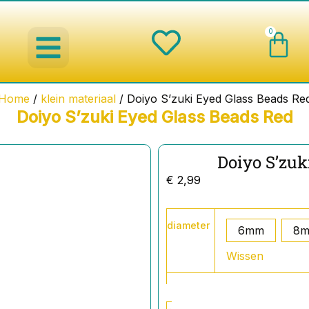
Wi
0
spinnerbaits ,blinkers,chatterbaits
Creature baits en Shads
Roofvis haken , Jigheads , stingers
onderlijnen en toebehoren
werpmolens en Baitcasters
Schepnetten en Onthaakmatten
Home
/
klein materiaal
/ Doiyo S’zuki Eyed Glass Beads Re
Doiyo S’zuki Eyed Glass Beads Red
Doiyo S’zuk
€
2,99
Doiyo
diameter
S'zuki
6mm
8
Eyed
Wissen
Glass
Beads
Red
aantal