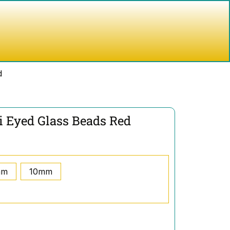
nkelwagen
d
i Eyed Glass Beads Red
mm
10mm