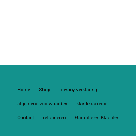
Home
Shop
privacy verklaring
algemene voorwaarden
klantenservice
Contact
retouneren
Garantie en Klachten