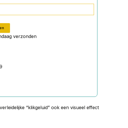
en
andaag verzonden
9
rleidelijke “klikgeluid” ook een visueel effect