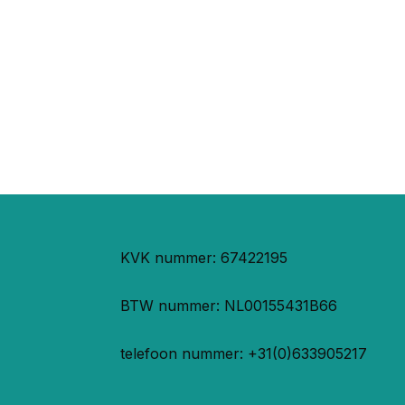
KVK nummer: 67422195
BTW nummer: NL00155431B66
telefoon nummer: +31(0)633905217