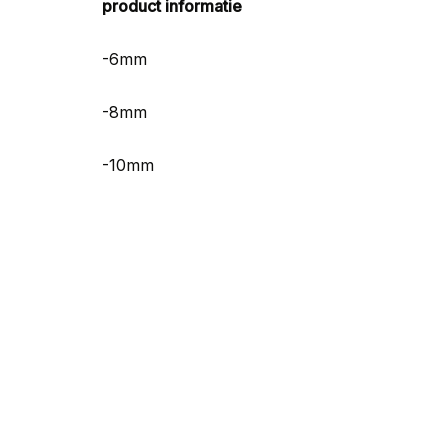
product informatie
-6mm
-8mm
-10mm