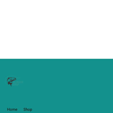
IC DOIYO S’zuki
barsch pro 25
210
€
63,95
Home
Shop