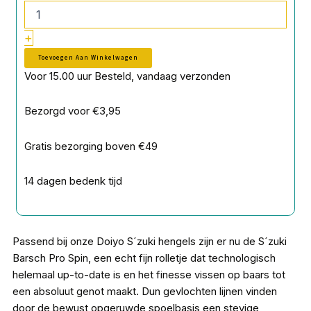
Spin
2000
+
aantal
Toevoegen Aan Winkelwagen
Voor 15.00 uur Besteld, vandaag verzonden
Bezorgd voor €3,95
Gratis bezorging boven €49
14 dagen bedenk tijd
Passend bij onze Doiyo S´zuki hengels zijn er nu de S´zuki
Barsch Pro Spin, een echt fijn rolletje dat technologisch
helemaal up-to-date is en het finesse vissen op baars tot
een absoluut genot maakt. Dun gevlochten lijnen vinden
door de bewust opgeruwde spoelbasis een stevige