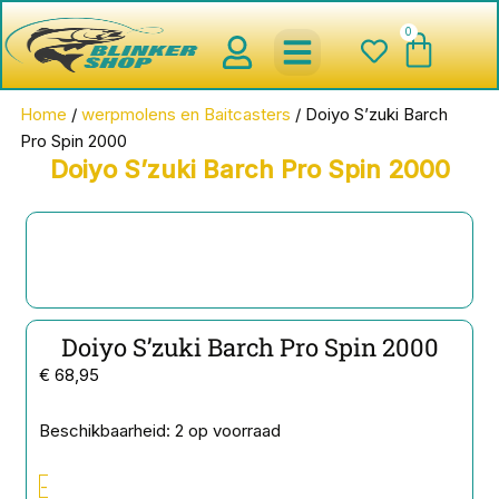
Ga
0
Wink
naar
de
inhoud
spinnerbaits ,blinkers,chatter
Creature baits en Shads
Roofvis haken , Jigheads , stinge
onderlijnen en toebehoren
werpmolens en Baitcasters
Schepnetten en Onthaakmatten
Home
/
werpmolens en Baitcasters
/ Doiyo S’zuki Barch
Pro Spin 2000
Doiyo S’zuki Barch Pro Spin 2000
Doiyo S’zuki Barch Pro Spin 2000
€
68,95
Doiyo
Beschikbaarheid:
2 op voorraad
S'zuki
Barch
-
Pro