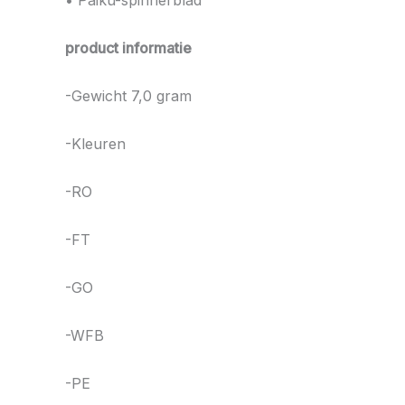
• Paiku-spinnerblad
product informatie
-Gewicht 7,0 gram
-Kleuren
-RO
-FT
-GO
-WFB
-PE