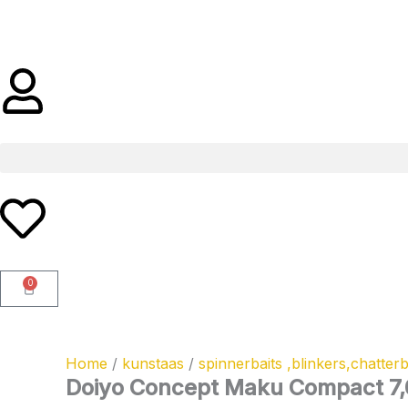
Ga
naar
de
inhoud
0
Winkelwagen
Home
/
kunstaas
/
spinnerbaits ,blinkers,chatterb
Doiyo Concept Maku Compact 7,