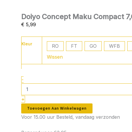
Doiyo Concept Maku Compact 7,
€
5,99
Doiyo
Kleur
Concept
RO
FT
GO
WFB
Maku
Wissen
Compact
7,0
gram
aantal
-
+
Toevoegen Aan Winkelwagen
Voor 15.00 uur Besteld, vandaag verzonden