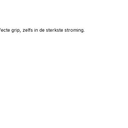
rfecte grip, zelfs in de sterkste stroming.
Anaconda Top lood
€
1,95