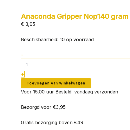
Anaconda Gripper Nop140 gram
€
3,95
Anaconda
Beschikbaarheid:
10 op voorraad
Gripper
Nop140
-
gram
aantal
+
Toevoegen Aan Winkelwagen
Voor 15.00 uur Besteld, vandaag verzonden
Bezorgd voor €3,95
Gratis bezorging boven €49