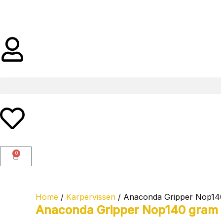
Ga
naar
de
inhoud
0
Winkelwagen
Home
/
Karpervissen
/ Anaconda Gripper Nop14
Anaconda Gripper Nop140 gram