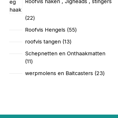
Roofvis haken , Jigheads , stingers
22
Roofvis Hengels
55
roofvis tangen
13
Schepnetten en Onthaakmatten
11
werpmolens en Baitcasters
23