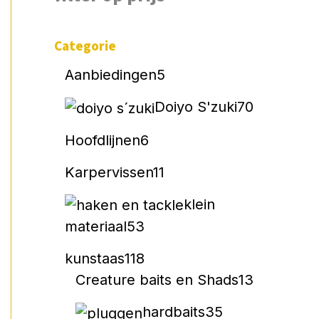
Categorie
Aanbiedingen
5
Doiyo S'zuki
70
Hoofdlijnen
6
Karpervissen
11
klein
materiaal
53
kunstaas
118
Creature baits en Shads
13
hardbaits
35