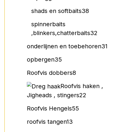
shads en softbaits
38
spinnerbaits
,blinkers,chatterbaits
32
onderlijnen en toebehoren
31
opbergen
35
Roofvis dobbers
8
Roofvis haken ,
Jigheads , stingers
22
Roofvis Hengels
55
roofvis tangen
13