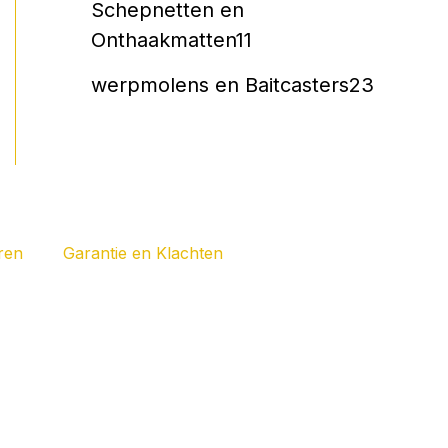
Schepnetten en
Onthaakmatten
11
werpmolens en Baitcasters
23
ren
Garantie en Klachten