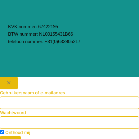
KVK nummer: 67422195
BTW nummer: NL00155431B66
telefoon nummer: +31(0)633905217
Gebruikersnaam of e-mailadres
Wachtwoord
Onthoud mij