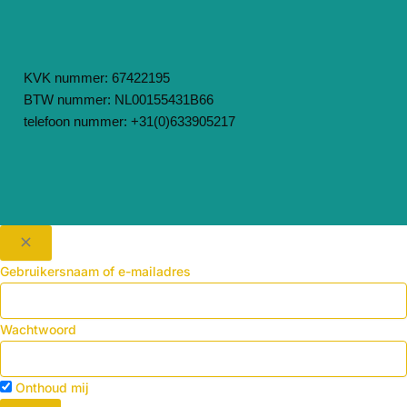
KVK nummer: 67422195
BTW nummer: NL00155431B66
telefoon nummer: +31(0)633905217
Gebruikersnaam of e-mailadres
Wachtwoord
Onthoud mij